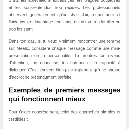
SMS, les abréviations excessives, les blagues douteuses
et les sous-entendus trop rapides. Les professionnels
observent généralement qu’un style clair, respectueux et
fluide inspire davantage confiance qu’un ton trop familier ou
trop insistant.
Dans ton cas, si tu veux vraiment rencontrer une femme
sur Meetic, considère chaque message comme une mini-
présentation de ta personnalité. Tu montres ton niveau
d’attention, ton éducation, ton humour et ta capacité à
dialoguer. C’est souvent bien plus important qu’une phrase
d’accroche prétendument parfaite.
Exemples de premiers messages
qui fonctionnent mieux
Pour t’aider concrètement, voici des approches simples et
crédibles :