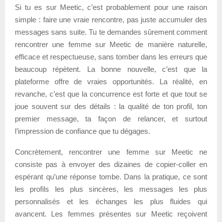
Si tu es sur Meetic, c’est probablement pour une raison
simple : faire une vraie rencontre, pas juste accumuler des
messages sans suite. Tu te demandes sûrement comment
rencontrer une femme sur Meetic de manière naturelle,
efficace et respectueuse, sans tomber dans les erreurs que
beaucoup répètent. La bonne nouvelle, c’est que la
plateforme offre de vraies opportunités. La réalité, en
revanche, c’est que la concurrence est forte et que tout se
joue souvent sur des détails : la qualité de ton profil, ton
premier message, ta façon de relancer, et surtout
l’impression de confiance que tu dégages.
Concrètement, rencontrer une femme sur Meetic ne
consiste pas à envoyer des dizaines de copier-coller en
espérant qu’une réponse tombe. Dans la pratique, ce sont
les profils les plus sincères, les messages les plus
personnalisés et les échanges les plus fluides qui
avancent. Les femmes présentes sur Meetic reçoivent