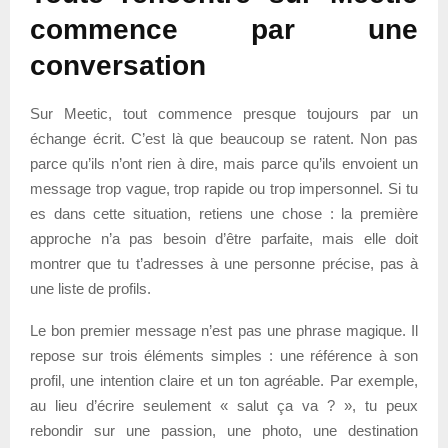
commence par une
conversation
Sur Meetic, tout commence presque toujours par un
échange écrit. C’est là que beaucoup se ratent. Non pas
parce qu’ils n’ont rien à dire, mais parce qu’ils envoient un
message trop vague, trop rapide ou trop impersonnel. Si tu
es dans cette situation, retiens une chose : la première
approche n’a pas besoin d’être parfaite, mais elle doit
montrer que tu t’adresses à une personne précise, pas à
une liste de profils.
Le bon premier message n’est pas une phrase magique. Il
repose sur trois éléments simples : une référence à son
profil, une intention claire et un ton agréable. Par exemple,
au lieu d’écrire seulement « salut ça va ? », tu peux
rebondir sur une passion, une photo, une destination