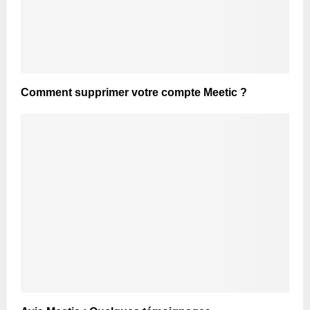
Comment supprimer votre compte Meetic ?