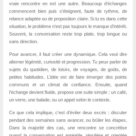
vraie rencontre en est une autre. Beaucoup d’échanges
commencent bien puis s’éteignent, faute de rythme, de
relance adaptée ou de proposition claire. Si tu es dans cette
situation, le problème n’est pas toujours le manque d’intérêt.
Souvent, la conversation reste trop plate, trop longue ou
sans direction.
Pour avancer, il faut créer une dynamique. Cela veut dire
alterner légèreté, curiosité et progression. Tu peux parler de
sujets du quotidien, de loisirs, de voyages, de goûts, de
petites habitudes. L’idée est de faire émerger des points
communs et un climat de confiance. Ensuite, quand
l’échange devient fluide, propose une suite simple : un café,
un verre, une balade, ou un appel selon le contexte.
Ce que cela implique, c’est d’éviter deux excès : discuter
pendant des semaines sans avancer, ou brûler les étapes.
Dans la majorité des cas, une rencontre se concrétise
quand la conversation est agréable, régulière et orientée