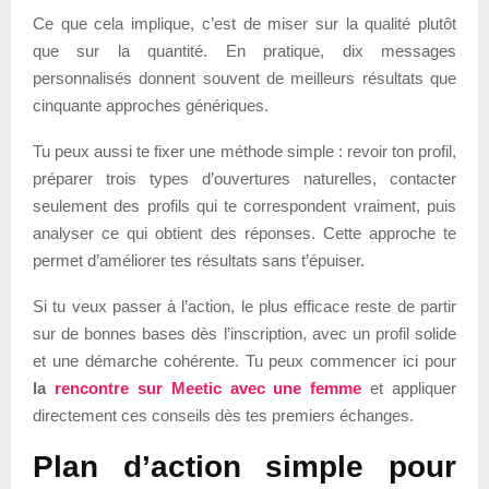
Ce que cela implique, c’est de miser sur la qualité plutôt
que sur la quantité. En pratique, dix messages
personnalisés donnent souvent de meilleurs résultats que
cinquante approches génériques.
Tu peux aussi te fixer une méthode simple : revoir ton profil,
préparer trois types d’ouvertures naturelles, contacter
seulement des profils qui te correspondent vraiment, puis
analyser ce qui obtient des réponses. Cette approche te
permet d’améliorer tes résultats sans t’épuiser.
Si tu veux passer à l’action, le plus efficace reste de partir
sur de bonnes bases dès l’inscription, avec un profil solide
et une démarche cohérente. Tu peux commencer ici pour
la
rencontre sur Meetic avec une femme
et appliquer
directement ces conseils dès tes premiers échanges.
Plan d’action simple pour