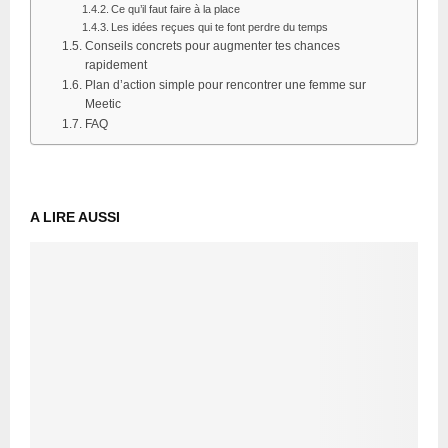
Ce qu’il faut faire à la place
Les idées reçues qui te font perdre du temps
Conseils concrets pour augmenter tes chances
rapidement
Plan d’action simple pour rencontrer une femme sur
Meetic
FAQ
A LIRE AUSSI