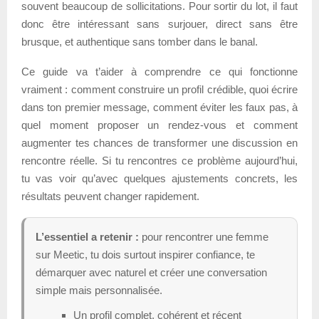
souvent beaucoup de sollicitations. Pour sortir du lot, il faut
donc être intéressant sans surjouer, direct sans être
brusque, et authentique sans tomber dans le banal.
Ce guide va t’aider à comprendre ce qui fonctionne
vraiment : comment construire un profil crédible, quoi écrire
dans ton premier message, comment éviter les faux pas, à
quel moment proposer un rendez-vous et comment
augmenter tes chances de transformer une discussion en
rencontre réelle. Si tu rencontres ce problème aujourd’hui,
tu vas voir qu’avec quelques ajustements concrets, les
résultats peuvent changer rapidement.
L’essentiel a retenir :
pour rencontrer une femme
sur Meetic, tu dois surtout inspirer confiance, te
démarquer avec naturel et créer une conversation
simple mais personnalisée.
Un profil complet, cohérent et récent