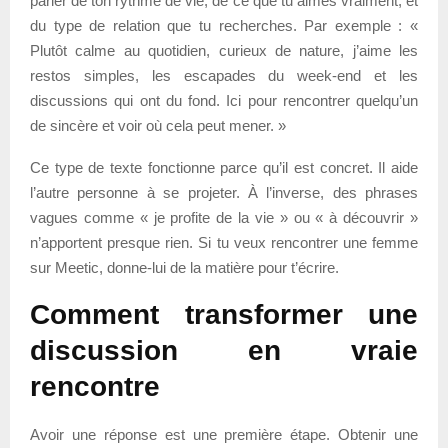
parler de ton rythme de vie, de ce que tu aimes vraiment, et
du type de relation que tu recherches. Par exemple : «
Plutôt calme au quotidien, curieux de nature, j’aime les
restos simples, les escapades du week-end et les
discussions qui ont du fond. Ici pour rencontrer quelqu’un
de sincère et voir où cela peut mener. »
Ce type de texte fonctionne parce qu’il est concret. Il aide
l’autre personne à se projeter. À l’inverse, des phrases
vagues comme « je profite de la vie » ou « à découvrir »
n’apportent presque rien. Si tu veux rencontrer une femme
sur Meetic, donne-lui de la matière pour t’écrire.
Comment transformer une
discussion en vraie
rencontre
Avoir une réponse est une première étape. Obtenir une