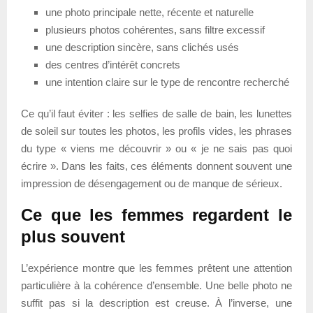
une photo principale nette, récente et naturelle
plusieurs photos cohérentes, sans filtre excessif
une description sincère, sans clichés usés
des centres d’intérêt concrets
une intention claire sur le type de rencontre recherché
Ce qu’il faut éviter : les selfies de salle de bain, les lunettes
de soleil sur toutes les photos, les profils vides, les phrases
du type « viens me découvrir » ou « je ne sais pas quoi
écrire ». Dans les faits, ces éléments donnent souvent une
impression de désengagement ou de manque de sérieux.
Ce que les femmes regardent le
plus souvent
L’expérience montre que les femmes prêtent une attention
particulière à la cohérence d’ensemble. Une belle photo ne
suffit pas si la description est creuse. À l’inverse, une