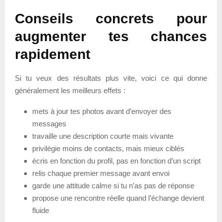
Conseils concrets pour
augmenter tes chances
rapidement
Si tu veux des résultats plus vite, voici ce qui donne
généralement les meilleurs effets :
mets à jour tes photos avant d’envoyer des
messages
travaille une description courte mais vivante
privilégie moins de contacts, mais mieux ciblés
écris en fonction du profil, pas en fonction d’un script
relis chaque premier message avant envoi
garde une attitude calme si tu n’as pas de réponse
propose une rencontre réelle quand l’échange devient
fluide