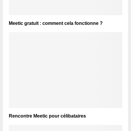
Meetic gratuit : comment cela fonctionne ?
Rencontre Meetic pour célibataires