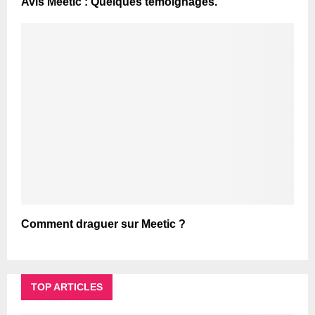
Avis Meetic : Quelques témoignages.
Comment draguer sur Meetic ?
TOP ARTICLES